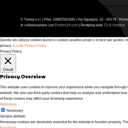
© Tumax s.r.l. | P.Iva: 10992581008 | Via Sgurgola, 10 - 00179 - Rom
In collaborazione con
Fosforo24.com
| Restyling web:
CLN Solution
Questo sito utilizza cookies tecnici e cookies analitics propri o di terzi per gestire,
privacy.
Accetto
Privacy Policy
Privacy Policy
Chiudi
Privacy Overview
This website uses cookies to improve your experience while you navigate through the
website. We also use third-party cookies that help us analyze and understand how y
of these cookies may affect your browsing experience.
Necessary
Necessary
Sempre abilitato
Necessary cookies are absolutely essential for the website to function properly. Thi
Functional