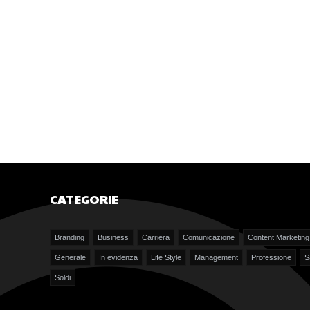
CATEGORIE
Branding
Business
Carriera
Comunicazione
Content Marketing
Generale
In evidenza
Life Style
Management
Professione
S
Soldi