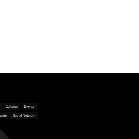
Editoriali
Events
alute
Social Network