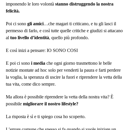
imponendo le loro volontà
stanno distruggendo la nostra
felicità.
Poi ci sono
gli amici
…che magari ti criticano, e tu gli lasci il
permesso di farlo, e così tutte quelle critiche e giudizi si attacano
al
tuo livello d’identità
, quello più profondo.
E così inizi a pensare: IO SONO COSI
E poi ci sono
i media
che ogni giorno trasmettono le belle
notizie montate ad hoc solo per venderti la paura e farti perdere
la voglia, la speranza di uscire la fuori e riprendere la vetta della
tua vita, come dico sempre.
Ma allora è possibile riprendere la vetta della nostra vita? È
possibile
migliorare il nostro lifestyle?
La risposta è sì e ti spiego cosa ho scoperto.
L’errore comune che spesso si fa quando si vuole iniziare un