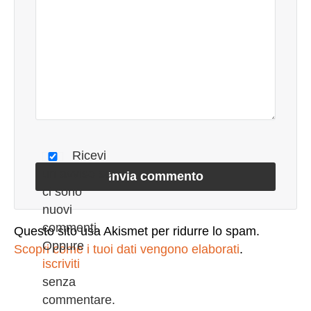
invece su un solo compito fondamentale alla volta.
Quando lavori al computer chiudi tutte le
applicazioni che non stai utilizzando in quel preciso
momento, e chiudi anche tutte quelle applicazioni
aperte non fanno altro che rubasti attenzione.
Concentrati esclusivamente su quello che stai
facendo in quel preciso momento . Sarai più
efficiente e avrai molto più tempo da dedicare,
successivamente, ad altre attività. 6 Blocca tutti i
Ricevi
distrattori. Che cosa ti distrae di solito nel tuo
un avviso se
lavoro? messaggi istantanei? Il bip di messanger o
ci sono
quello della chat di facebook? GLi squilli del
nuovi
telefonino? Il suono della posta
commenti.
Questo sito usa Akismet per ridurre lo spam.
elettronica? Personalmente non uso quasi mai le
Oppure
Scopri come i tuoi dati vengono elaborati
.
chat. Le poche volte che mi collego è quando ho
iscriviti
voglia di contattare qualcuno in particolare e non
senza
sto svolgendo nessun compito. Quando sto
commentare.
facendo un lavoro importante, sono solito