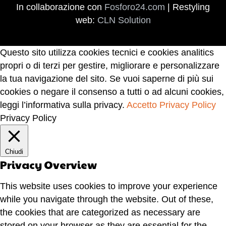
In collaborazione con
Fosforo24.com
| Restyling
Questo materiale se utilizzato correttamente, può
web:
CLN Solution
ampiamente incrementare le tue competenze nel
campo dell’efficienza personale e questo avrà un
impatto diretto sul tuo futuro psicologico,
Questo sito utilizza cookies tecnici e cookies analitics
emozionale, economico, e finanziario. I principi
propri o di terzi per gestire, migliorare e personalizzare
esposti in queste pagine, in forma di pillole,
la tua navigazione del sito. Se vuoi saperne di più sui
possono realmente cambiare in meglio la tua vita e
cookies o negare il consenso a tutti o ad alcuni cookies,
dovrebbero essere applicati ogni giorno, sia nella
leggi l’informativa sulla privacy.
Accetto
Privacy Policy
tua attività professionale sia nella vita privata.
Privacy Policy
Scarica
Gratuitamente https://www.professioneformatore.it/ti
Chiudi
management/
Privacy Overview
This website uses cookies to improve your experience
while you navigate through the website. Out of these,
the cookies that are categorized as necessary are
stored on your browser as they are essential for the