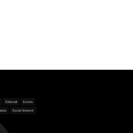
Editoriali
Events
alute
Social Network