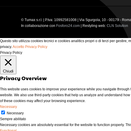
© Tumax s.r.l. | P.Iva: 10992581008 | Via Sgurgola, 10 - 00179 - Rom
In collaborazione con
Fosforo24.com
| Restyling web:
CLN Solution
Questo sito utilizza cookies tecnici e cookies analitics propri o di terzi per gestire,
privacy.
Accetto
Privacy Policy
Privacy Policy
Chiudi
Privacy Overview
This website uses cookies to improve your experience while you navigate through the
website. We also use third-party cookies that help us analyze and understand how y
of these cookies may affect your browsing experience.
Necessary
Necessary
Sempre abilitato
Necessary cookies are absolutely essential for the website to function properly. Thi
Functional