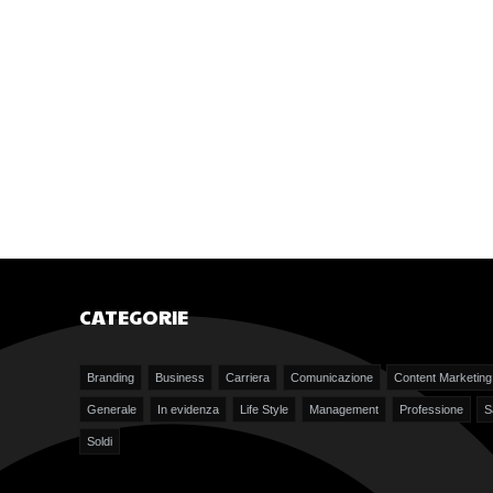
CATEGORIE
Branding
Business
Carriera
Comunicazione
Content Marketing
Generale
In evidenza
Life Style
Management
Professione
S
Soldi