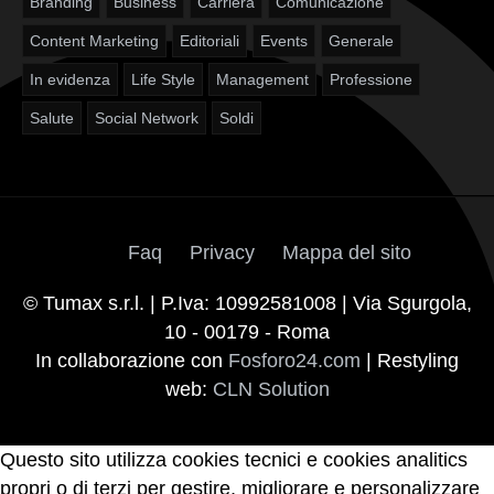
Branding
Business
Carriera
Comunicazione
Content Marketing
Editoriali
Events
Generale
In evidenza
Life Style
Management
Professione
Salute
Social Network
Soldi
Faq
Privacy
Mappa del sito
© Tumax s.r.l. | P.Iva: 10992581008 | Via Sgurgola,
10 - 00179 - Roma
In collaborazione con
Fosforo24.com
| Restyling
web:
CLN Solution
Questo sito utilizza cookies tecnici e cookies analitics
propri o di terzi per gestire, migliorare e personalizzare