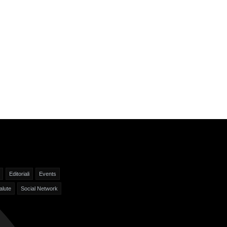
Editoriali
Events
alute
Social Network