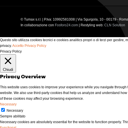
© Tumax s.r.l. | P.Iva: 10992581008 | Via Sgurgola, 10 - 00179 - Rom
In collaborazione con
Fosforo24.com
| Restyling web:
CLN Solution
Questo sito utilizza cookies tecnici e cookies analitics propri o di terzi per gestire,
privacy.
Accetto
Privacy Policy
Privacy Policy
Chiudi
Privacy Overview
This website uses cookies to improve your experience while you navigate through the
website. We also use third-party cookies that help us analyze and understand how y
of these cookies may affect your browsing experience.
Necessary
Necessary
Sempre abilitato
Necessary cookies are absolutely essential for the website to function properly. Thi
Functional