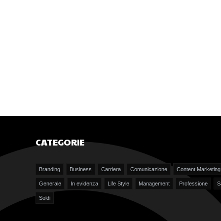
CATEGORIE
Branding
Business
Carriera
Comunicazione
Content Marketing
Generale
In evidenza
Life Style
Management
Professione
S
Soldi