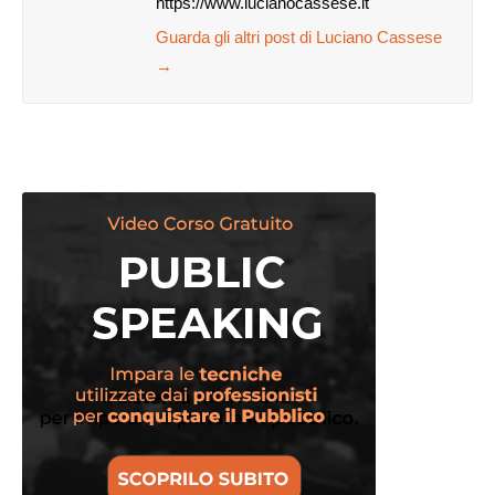
https://www.lucianocassese.it
Guarda gli altri post di Luciano Cassese
→