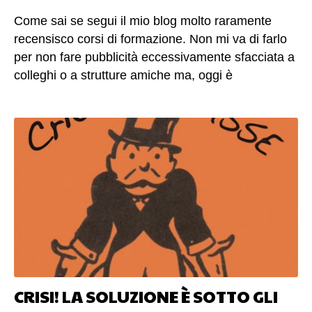
Come sai se segui il mio blog molto raramente
recensisco corsi di formazione. Non mi va di farlo
per non fare pubblicità eccessivamente sfacciata a
colleghi o a strutture amiche ma, oggi è
completamente diverso. Solitamente mi astengo
dal fare recensione, anche per un’altro motivo (del
resto in qualità di marketer non mi vergogno della
pubblicità) : ho sempre pensato che, se una
esperienza d’aula fosse stata valida per me non è
detto che poteva esserlo anche per gli altri. Per
questo in linea di massima mi astengo dal
pubblicare recensioni di corsi. Facendo il formatore
ne frequento tanti per apprendere, trovare
ispirazioni, idee, e fare pubbliche relazioni. Ma
come ti dicevo stavolta è diverso! (altro…)
CRISI! LA SOLUZIONE È SOTTO GLI