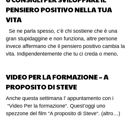
PENSIERO POSITIVO NELLA TUA
VITA
Se ne parla spesso, c’è chi sostiene che è una
gran stupidaggine e non funziona, altre persone
invece affermano che il pensiero positivo cambia la
vita. Indipendentemente che tu ci creda o meno,
pensare positivo nella vita aiuta enormemente ad
affrontarla in maniera migliore e più efficace, con la
VIDEO PER LA FORMAZIONE – A
conseguenza di vivere meglio. Perché il pensiero
positivo funziona? Più positivo sei e più sei
PROPOSITO DI STEVE
apprezzato dalle altre persone. Ti sei mai chiesto
Anche questa settimana l’ appuntamento con i
come mai le persone positive sono circondate da
“Video Per la formazione“. Quest’oggi uno
tanta gente e riescono a coinvolgere con simpatia
spezzone del film “A proposito di Steve“. (altro…)
e semplicità? Perché con pensieri positivi in testa
tutto risulta più facile e le azioni sono più convinte
efficaci e performanti.Mai notato l’azione di quando