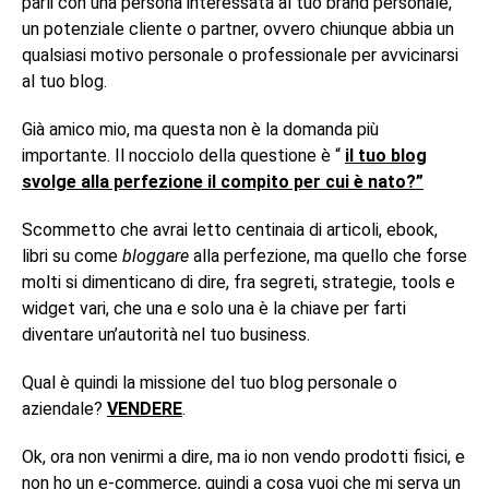
parli con una persona interessata al tuo brand personale,
un potenziale cliente o partner, ovvero chiunque abbia un
qualsiasi motivo personale o professionale per avvicinarsi
al tuo blog.
Già amico mio, ma questa non è la domanda più
importante. Il nocciolo della questione è “
il tuo blog
svolge alla perfezione il compito per cui è nato?”
Scommetto che avrai letto centinaia di articoli, ebook,
libri su come
bloggare
alla perfezione, ma quello che forse
molti si dimenticano di dire, fra segreti, strategie, tools e
widget vari, che una e solo una è la chiave per farti
diventare un’autorità nel tuo business.
Qual è quindi la missione del tuo blog personale o
aziendale?
VENDERE
.
Ok, ora non venirmi a dire, ma io non vendo prodotti fisici, e
non ho un e-commerce, quindi a cosa vuoi che mi serva un