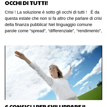
OCCHI DI TUTTI!
Crisi ! La soluzione è sotto gli occhi di tutti ! È da questa estate che non si fa altro che parlare di crisi della finanza pubblica! Nel linguaggio comune parole come “spread”, “differenziale”, “rendimento”, sono diventate più frequenti di pizza, pasta, vino e birra. Se conti il numero delle volte che un uomo medio italiano pronuncia le parole “spread” o “tasse” nell’arco di una giornata, ti renderai conto che la dice almeno il doppio di pasta e pane. Sono tutti preoccupati e allarmati dalle notizie dei giornali e per strada la gente non fa altro che parlare di Monti e del suo governo, con una frequenza ed una familiarità maggiore di quella che userebbero se parlassero della propria moglie o della propria fidanzata. Recentemente ho incontrato alcuni professionisti che stanno seriamente valutando l’idea di chiudere l’attività e di utilizzare i risparmi per vivere di rendita (investendo in titoli di stato che rendono più del 7%). Mi sembra assurdo! Ma come si fa a pensare di chiudere una attività autonoma? Mi sono reso conto che ascoltare tutte queste notizie sulla crisi e sulle tasse che aumentano mi sottrae energia, mi butta giù e mi distoglie dai miei veri obiettivi! Lamentarsi delle tasse che aumentano non porterà a nulla ! E questo te lo dice un liberista convinto. Anzi se proprio vuoi sapere la mia opinione sull’argomento (e ci tengo a precisare che è solo personale) è che per me le “Tasse Alte” e un forte intervento dello Stato nella società, sono un fattore di debolezza e di arretratezza in quanto deprimono l’economia e disincentivano le forze produttive del Paese a livello macroeconomico. Dal mio punto di vista non è colpa dell’Europa se stiamo male ma del fatto che gli Enti pubblici nella loro totalità (dal primo ministro al bidello della scuola di Vattela a Pesca) hanno gestito male e in mala fede in questi ultimi 30 anni le risorse loro assegnate. Ma quello che penso io non ha alcuna importanza e non è di questo che voglio parlarti in questo articolo. Quello su cui vorrei focalizzare l’attenzione oggi è che piangendosi addosso, non si risolvono i problemi. Recentemente siamo anche arrivati ad ascoltare in tv di persone che si suicidano a causa delle tasse. Assurdo! Sai che ti dico, quelle persone si sono uccise non per le tasse ma, perché si sono viste perse, hanno percepito un forte senso di smarrimento e hanno dato troppo credito alle notizie che sentivano in tv! Hanno percepito il cambiamento come l’inizio di una ineluttabile fine! Spegni immediatamente la televisione e comincia a rimboccarti le maniche! Non è piangendoti addosso che si risolvono i tuoi problemi! Per quanto forte ti lamenti non ti ascolterà nessuno! Chi ha il potere di cambiare le cose non sta vicino a te ad ascoltare la tua voce lamentosa, per accogliere le tue improbabili proposte. Lamentarsi ci sottrae solo energia e non ci fa vedere la soluzione che è già sotto gli occhi di tutti noi! SMETTILA LAMENTARTI DELLE TASSE E PENSA A GUADAGNARE DI PIU’. Questa è la soluzione! Non altre improbabili ricette! Le tasse sono un dato di fatto e non è solo a causa delle tasse che tu non ce la fai ad arrivare a fare tutto quello che vuoi. Mettitelo bene in testa! Le Tasse sono un dato di fatto che devi accettare per forza! Pensa piuttosto a guadagnare di più. Oggi è il momento per cambiare! Se non ora quando? Datti da fare e vai alla ricerca di nuovi clienti e di nuove occasioni di lavoro! C’è un mare di opportunità che sta aspettando di essere solcato. Ora è il momento di investire in marketing e promozione! Ti ripeto: Se non ora quando? Questo vale anche se tu sei un dipendente! Anzi a maggior ragione vale soprattutto per te! L’aumento delle tasse, l’aumento della benzina, l’istituzione dell’IMU, e l’aumento del caro vita, incideranno direttamente sul tuo stipendio, erodendo notevolmente il tuo livello di benessere e il tuo potere di acquisto. Il tuo lavoro e il tuo stipendio avranno un valore sempre minore. Per questo motivo devi darti una mossa oggi stesso e cominciare a trovare una soluzione REALE per guadagnare di più. Può essere la ricerca di un nuovo lavoro dove beccherai più soldi, oppure l’avvio di una attività autonoma part time, o perchè no’ potresti finalmente decidere di metterti in proprio e smetterla di lavorare per gli altri, per un imprenditore che non gratifica a sufficienza i tuoi sforzi e che non è neppure capace di salvare la sua azienda. Ti ripeto: se non ora quando! Prendi il coraggio a due mani: basta lamentarti per le tasse e pensa a guadagnare di più! Investi in marketing ! Il marketing è l’unica vera competenza strategica che può cambiarti la vita oggi! Solo aumentando la tua capacità di farti notare, potrai aumentare il numero dei tuoi clienti e con esso aumenterai le tue opportunità di guadagno e la tua soddisfazione personale! È innegabile che oggi in questo periodo di forte crisi c’è gente che si sta arricchendo, gente che produce sempre più risultati e guadagna posizioni di maggior rilievo. Queste persone sono quelle che hanno imparato a sfruttare il Marketing a loro vantaggio. In tanti in questi giorni mi hanno scritto, in risposta al mio controverso articolo precedente, https://www.linkedin-marketing.it/blog/sconcertante-il-tuo-successo-non-dipende-da-quanto-sgobbi/ Molti hanno protestato, dicendo che era addirittura immorale scrivere che “il successo dipende dalla capacità di farsi notare piuttosto che dall’impegno che si mette a diventare più bravi nel fare una cosa”. Questa purtroppo è la verità! Non basta essere bravi a fare le cose bisogna sapersi vendere! Se continuiamo a fare sempre le stesse cose otterremo sempre gli stessi risultati! Per ottenere risultati differenti bisogna imparare a fare cose differenti. Ed oggi devi focalizzarti sul guadagnare di più! Cerca più clienti e cerca migliori clienti. Fuori ci sono un sacco di persone e di aziende con i soldi che aspettano solo che qualcuno gli offra i suoi prodotti e i suoi servizi. Oggi è il momento di investire in marketing e promozione ! Ora è il momento di andare alla ricerca di nuovi clienti e nuove occasioni di lavoro! Il 14 Aprile 2012 terrò un seminario, unico nel suo genere. Tema del seminario è il self marketing con social network! I partecipanti impareranno come fare marketing utilizzando i social network (in particolare LinkedIn e Facebook) per attrarre clienti, aumentare il proprio giro d’affari, lanciare nuovi prodotti e servizi e nuovi business, creare opportunità di carriera. È ideale per : Manager Professionisti Autonomi Amministratori di società Aspiranti imprenditori Lavoratori alla ricerca di nuove opportunità di carriera seminario social network self marketing Nel corso del seminario viene presentato un modello di internet marketing molto particolare, che fa leva sui social network e sfruttandone le funzionalità gratuite abbassa di oltre il 60% i costi delle attività di pubblicità. Trovi tutte le informazioni in questa pagina web: “Sconcertante! il tuo successo non dipende da quanto sgobbi !” https://www.linkedin-marketing.it/seminari/seminario-socialnetwork-14-aprile-milano/ Se non hai le risorse per investire in formazione Se non hai le risorse per frequentare corsi, investi nella tua formazione in marketing leggendo libri. Certo il materiale migliore è ancora tutto in inglese … Io personalmente spendo un sacco di soldi per leggere pubblicazioni di marketing direttamente in inglese (e tu assicuro che non sempre è piacevole). Solo nel 2011 ho speso oltre 5000 euro di materiale di marketing in inglese tra libri abbonamenti a riviste e membership su siti di formazione dedicati al marketing! Ecco qui una lista di libri che possono aiutarti a sviluppare le tue competenze di marketing. Testi in inglese di marketing Subliminal Persuasion: Influence & Marketing Secrets They Don’t Want You To Know – Dave Lakhani The Guru Investor: How to Beat the Market Using History’s Best Investment Strategies – John P. Reese Guerrilla Marketing for Job Hunters 3.0: – Jay Conrad Levinson The Ultimate Sales Letter: Attract New Customers. Boost your Sales. – Dan S. Kennedy Getting Everything You Can Out of All You’ve Got: 21 Ways You Can Out-Think, Out-Perform, and Out-Earn the Competition – Jay Abraham Be Your Own Brand: Achieve More of What You Want by Being More of Who You Are – David McNally The Brand You 50 : Or : Fifty Ways to Transform Yourself from an ‘Employee’ into a Brand That Shouts Distinction, Commitment, and Passion! – Tom Peters Social Networking for Career Success: Using Online Tools to Create a Personal Brand – Miriam Salpeter Me 2.0, Revised and Updated Edition: 4 Steps to Building Your Future- Dan Schawbel The 10Ks of Personal Branding: Create a Better You – Kaplan Mobray Self Marketing Power: Branding Yourself As a Business of One- Jeff Beals Marketing Management (14th Edition) – Philip Kotler Principles of Marketing (14th Edition) – Philip Kotler The Ultimate Marketing Plan: Target Your Audience! Get Out Your Message! Build Your Brand! – Dan Kennedy The Marketing Gurus: Lessons from the Best Marketing Books of All Time – Chris Murray In Italiano Neuro Marketing Le Armi della Persuasione – Robert B. Cialdini Tutte le palle del marketing – Seth Godin Che Pasticcio di Marketing – Seth Godin I Piccoli saranno i Primi – Seth Godin Guerrilla Marketing – Conrad Levinson Jay Hanley Paul R. J. L’Arte del Passaparola Buzz Marketing: Regole pratiche per far parlare del vostro business 4 Ore alla Settimana – Timothy Ferris La Mucca Viola – Seth Godin I Segreti della Mente Milionaria – T. Harv Eker Pensa da Zebra Bella Bleicher, Sari Barel A Scuola di Business – Robert T. Kiyosaki Pensa in grande e manda tutti al diavolo – Donald J. Trump Basta – Seth Godin Il Ruggito della Mucca Viola – Seth Godin Programmi formativi per cominciare a imparare velocemente Customer Excellence Scopri le strategie per deliziare il tuo cliente, fidelizzarlo a lungo e trasformalo in partner a vita! The Blueprint The Bl
6 CONSIGLI PER SVILUPPARE IL