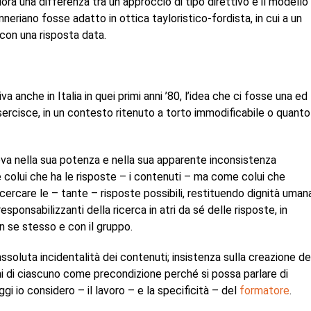
ora una differenza tra un approccio di tipo direttivo e il modello
riano fosse adatto in ottica tayloristico-fordista, in cui a un
con una risposta data.
va anche in Italia in quei primi anni ’80, l’idea che ci fosse una ed
sercisce, in un contesto ritenuto a torto immodificabile o quanto
a nella sua potenza e nella sua apparente inconsistenza
e colui che ha le risposte – i contenuti – ma come colui che
ercare le – tante – risposte possibili, restituendo dignità uman
sponsabilizzanti della ricerca in atri da sé delle risposte, in
 se stesso e con il gruppo.
 assoluta incidentalità dei contenuti; insistenza sulla creazione de
ni di ciascuno come precondizione perché si possa parlare di
 io considero – il lavoro – e la specificità – del
formatore
.