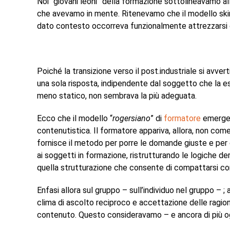
Noi “giovani leoni” della formazione sottolineavamo all
che avevamo in mente. Ritenevamo che il modello skinne
dato contesto occorreva funzionalmente attrezzarsi 
Poiché la transizione verso il post.industriale si avverti
una sola risposta, indipendente dal soggetto che la e
meno statico, non sembrava la più adeguata.
Ecco che il modello “
rogersiano
” di
formatore
emergev
contenutistica. Il formatore appariva, allora, non com
fornisce il metodo per porre le domande giuste e per c
ai soggetti in formazione, ristrutturando le logiche dere
quella strutturazione che consente di compattarsi con
Enfasi allora sul gruppo – sull’individuo nel gruppo – ;
clima di ascolto reciproco e accettazione delle ragio
contenuto. Questo consideravamo – e ancora di più oggi