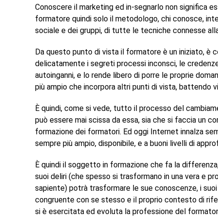
Conoscere il marketing ed in-segnarlo non significa 
formatore quindi solo il metodologo, chi conosce, inte
sociale e dei gruppi, di tutte le tecniche connesse a
Da questo punto di vista il formatore è un iniziato, è c
delicatamente i segreti processi inconsci, le credenze, gl
autoinganni, e lo rende libero di porre le proprie dom
più ampio che incorpora altri punti di vista, battendo 
È quindi, come si vede, tutto il processo del cambiam
può essere mai scissa da essa, sia che si faccia un cor
formazione dei formatori. Ed oggi Internet innalza sempr
sempre più ampio, disponibile, e a buoni livelli di app
È quindi il soggetto in formazione che fa la differenza
suoi deliri (che spesso si trasformano in una vera e pr
sapiente) potrà trasformare le sue conoscenze, i suoi 
congruente con se stesso e il proprio contesto di rif
si è esercitata ed evoluta la professione del formato