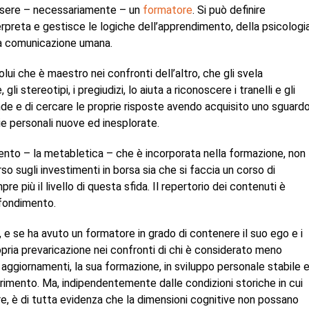
essere – necessariamente – un
formatore
. Si può definire
rpreta e gestisce le logiche dell’apprendimento, della psicologi
lla comunicazione umana.
olui che è maestro nei confronti dell’altro, che gli svela
i stereotipi, i pregiudizi, lo aiuta a riconoscere i tranelli e gli
ande e di cercare le proprie risposte avendo acquisito uno sguard
vie personali nuove ed inesplorate.
ento – la metabletica – che è incorporata nella formazione, non
so sugli investimenti in borsa sia che si faccia un corso di
e più il livello di questa sfida. Il repertorio dei contenuti è
rofondimento.
, e se ha avuto un formatore in grado di contenere il suo ego e i
opria prevaricazione nei confronti di chi è considerato meno
aggiornamenti, la sua formazione, in sviluppo personale stabile 
erimento. Ma, indipendentemente dalle condizioni storiche in cui
re, è di tutta evidenza che la dimensioni cognitive non possano