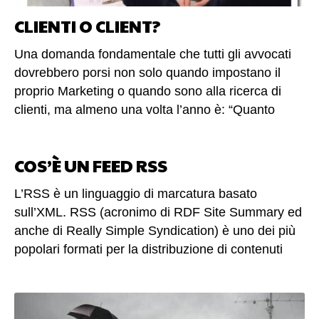
CLIENTI O CLIENT?
Una domanda fondamentale che tutti gli avvocati
dovrebbero porsi non solo quando impostano il
proprio Marketing o quando sono alla ricerca di
clienti, ma almeno una volta l’anno è: “Quanto
sono collegato da un punto di vista commerciale ai
miei clienti?” Reputo questa domanda
COS’È UN FEED RSS
fondamentale per il marketing del proprio studio
legale. Chiediti : quanto la relazione tra te e il
L’RSS è un linguaggio di marcatura basato
cliente è diretta o è mediata da uno, due o tre livelli
sull’XML. RSS (acronimo di RDF Site Summary ed
di separazione? Sei tu che parli e comunichi con i
anche di Really Simple Syndication) è uno dei più
tuoi clienti o lasci che parlino solo con la
popolari formati per la distribuzione di contenuti
segretaria, o con il segnalatore che te lo ha fatto
Web. Un feed RSS è un file di testo che contiene
conoscere? È fondamentale che tu accorci quanto
le informazioni per reperire le ultime risorse inserite
più possibile la distanza tra te e il tuo cliente.
in un sito web (come un titolo, una breve
(altro…)