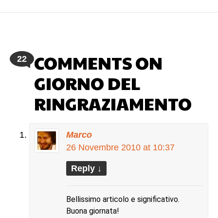
essere i nostri difetti o le cose che dipendono
strettamente da noi, per cambiarle. Vediamo di fare
insieme un elenco dei principali fattori che
conducono al fallimento. (altro…)
COMMENTS ON
22
GIORNO DEL
RINGRAZIAMENTO
Marco
26 Novembre 2010 at 10:37
Reply
↓
Bellissimo articolo e significativo.
Buona giornata!