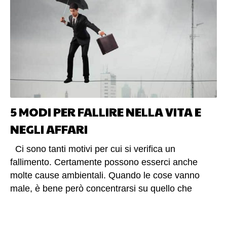
descrizione ed un link per fruire della risorsa) o
anche le risorse per esteso. In quest’ultimo caso il
feed RSS non è solo un utile strumento messo a
disposizione da un webmaster a dei potenziali
utenti, ma un modo alternativo per divulgare
contenuti. (altro…)
5 MODI PER FALLIRE NELLA VITA E
NEGLI AFFARI
Ci sono tanti motivi per cui si verifica un
fallimento. Certamente possono esserci anche
molte cause ambientali. Quando le cose vanno
male, è bene però concentrarsi su quello che
dipende da noi, il resto risulterebbe tempo perso.
Più proficuo invece analizzare quali possono