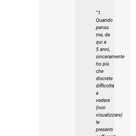
“1.
Quando
penso
me, da
qui a
5 anni,
sinceramente
ho più
che
discrete
difficoltà
a
vedere
(non
visualizzare)
le
presenti