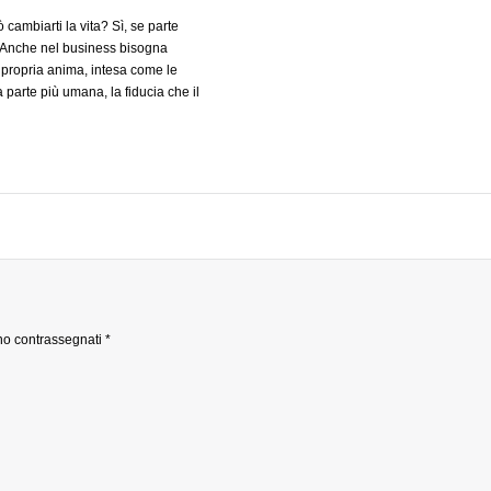
tempi. Forse consapevoli che nessu
 cambiarti la vita? Sì, se parte
noi stessi, può pensare al nostro fut
 Anche nel business bisogna
professionale, forse sempre più cosci
a propria anima, intesa come le
avere la necessità di crearsi una pro
 parte più umana, la fiducia che il
identità professionale, molti di noi s
ne in te, l’essere coerenti nei
applicando a se stessi concetti che
unicativi ed altri aspetti altrettanto
riguardavano solo ed esclusivamente
 sia a livello umano che
marketing dei prodotti. (altro…)
. In questo articolo scopriremo
 originale e innovativo nell’ambito
che per liberi professionisti.
ono contrassegnati
*