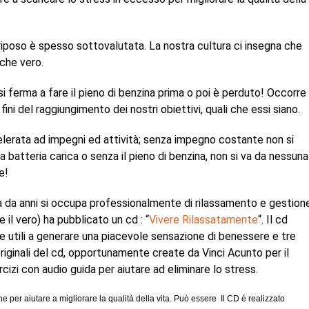
 riposo è spesso sottovalutata. La nostra cultura ci insegna che
nche vero.
 ferma a fare il pieno di benzina prima o poi è perduto! Occorre
ni del raggiungimento dei nostri obiettivi, quali che essi siano.
elerata ad impegni ed attività; senza impegno costante non si
 batteria carica o senza il pieno di benzina, non si va da nessuna
e!
 da anni si occupa professionalmente di rilassamento e gestion
 il vero) ha pubblicato un cd : “
Vivere Rilassatamente
“. Il cd
e utili a generare una piacevole sensazione di benessere e tre
originali del cd, opportunamente create da Vinci Acunto per il
izi con audio guida per aiutare ad eliminare lo stress.
one per aiutare a migliorare la qualità della vita. Può essere Il CD é realizzato