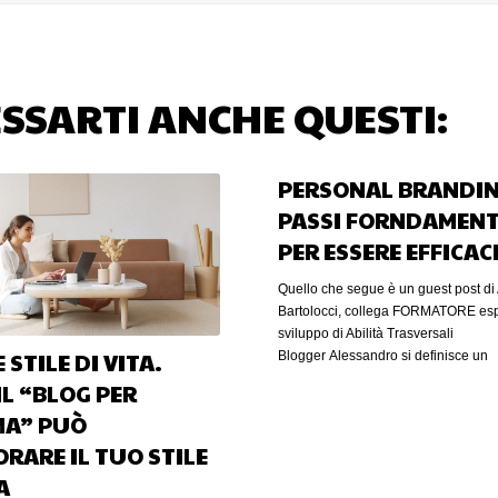
SSARTI ANCHE QUESTI:
PERSONAL BRANDIN
PASSI FORNDAMENT
PER ESSERE EFFICAC
Quello che segue è un guest post di
Bartolocci, collega FORMATORE esp
sviluppo di Abilità Trasversali
 STILE DI VITA.
Blogger Alessandro si definisce un
professionista che “Aiuta individui e
IL “BLOG PER
organizzazione a trovare le migliori 
MA” PUÒ
per il loro sviluppo professionale”. 
articolo Alessandro ci parla di “Pers
ORARE IL TUO STILE
Branding”. Buona lettura! Il persona
A
uno degli argomenti più in voga negli