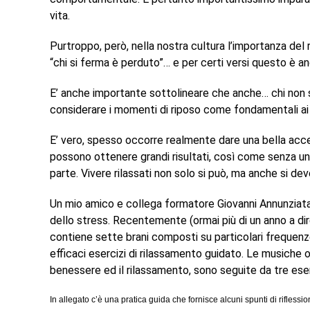
vita.
Purtroppo, però, nella nostra cultura l’importanza del
“chi si ferma è perduto”… e per certi versi questo è a
E’ anche importante sottolineare che anche… chi non si
considerare i momenti di riposo come fondamentali ai fi
E’ vero, spesso occorre realmente dare una bella acc
possono ottenere grandi risultati, così come senza una
parte. Vivere rilassati non solo si può, ma anche si dev
Un mio amico e collega formatore Giovanni Annunziata
dello stress. Recentemente (ormai più di un anno a dire
contiene sette brani composti su particolari frequenz
efficaci esercizi di rilassamento guidato. Le musiche 
benessere ed il rilassamento, sono seguite da tre eserc
In allegato c’è una pratica guida che fornisce alcuni spunti di riflessi