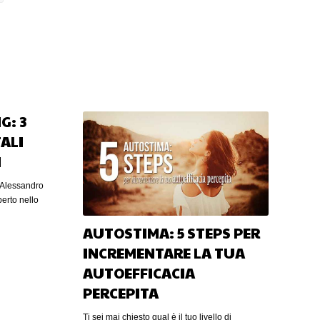
G: 3
ALI
I
 Alessandro
erto nello
AUTOSTIMA: 5 STEPS PER
INCREMENTARE LA TUA
soluzioni
AUTOEFFICACIA
In questo
onal
PERCEPITA
l branding è
 ultimi
Ti sei mai chiesto qual è il tuo livello di