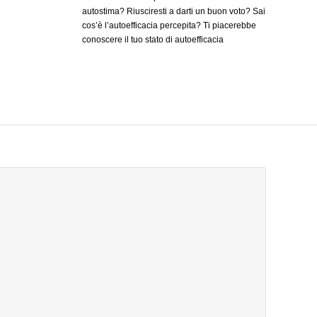
no, se non
autostima? Riusciresti a darti un buon voto? Sai
uro
cos’è l’autoefficacia percepita? Ti piacerebbe
enti di
conoscere il tuo stato di autoefficacia
pria
percepita? L’autoefficacia percepita è un
tanno
costrutto riguardante un processo cognitivo che
 un tempo
è stato identificato dallo psicologo inglese
 il
Albert Bandura nel 1986. L’autoefficacia
percepita riguarda una serie di percezioni
soggettive rispetto a: Alle proprie aspettative di
ottenere un esito positivo in determinate
situazioni alla pregnanza emotiva del compito
in questione alle qualità possedute ed alle
proprie abilità reali alle condizioni esistenti per
lo svolgimento dello specifico compito ai canoni
di competenza percepita a riguardo
dell’esclusivo frangente È utile conoscere che
le credenze che ciascuna persona ha riguardo
la propria autostima ed efficacia nella gestione
dei vari eventi va ad influenzare diversi livelli
cognitivi. La suggestione ricade sulle
aspirazioni, sugli sforzi messi in campo per
l’ottenimento del risultato desiderato sulle