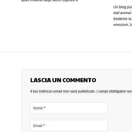
quell’insieme degli sforzi cognitivi e
comportamentali, che vengono messi in atto per
Un blog può
far fronte e gestire le richieste provenienti
dall’anima!
dall’ambiente esterno in base alle risorse
trasferire l
possedute. (altro…)
emozioni, la
cliente ripo
messaggi com
importanti,
commerciale
qualcosa di
dei blog…an
(altro…)
LASCIA UN COMMENTO
Il tuo indirizzo email non sarà pubblicato.
I campi obbligatori s
Nome
*
Email
*