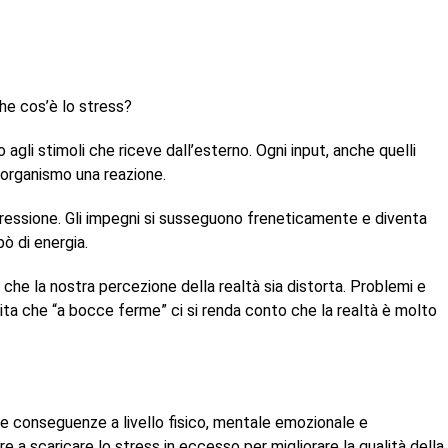
he cos’è lo stress?
agli stimoli che riceve dall’esterno. Ogni input, anche quelli
 organismo una reazione.
ressione. Gli impegni si susseguono freneticamente e diventa
pò di energia.
he la nostra percezione della realtà sia distorta. Problemi e
pita che “a bocce ferme” ci si renda conto che la realtà è molto
are conseguenze a livello fisico, mentale emozionale e
a scaricare lo stress in eccesso per migliorare la qualità della