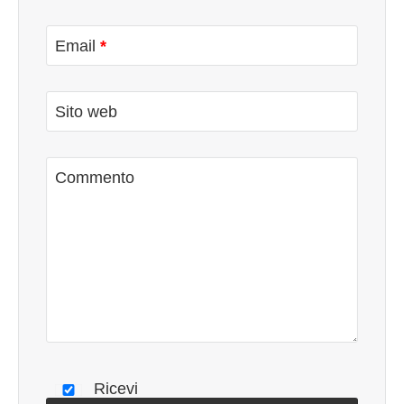
ed efficacia nella gestione dei vari eventi va ad
influenzare diversi livelli cognitivi. La suggestione
Email
*
ricade sulle aspirazioni, sugli sforzi messi in campo
per l’ottenimento del risultato desiderato sulle
scelte che verranno effettuate ed infine sulla
Sito web
qualità della prestazione e sulla capacità di gestire
lo stress. Le convinzioni di autostima innescano
differenti meccanismi in base al tipo di azione
Commento
considerata di volta in volta. (altro…)
Ricevi