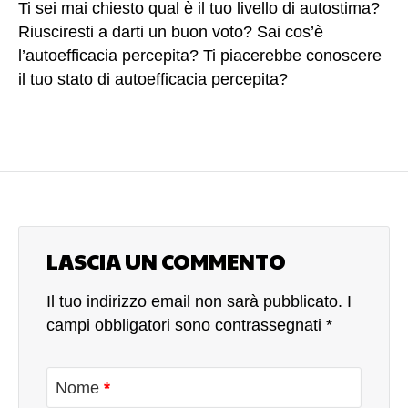
Ti sei mai chiesto qual è il tuo livello di autostima?
Riusciresti a darti un buon voto? Sai cos’è
l’autoefficacia percepita? Ti piacerebbe conoscere
il tuo stato di autoefficacia percepita?
L’autoefficacia percepita è un costrutto riguardante
un processo cognitivo che è stato identificato dallo
psicologo inglese Albert Bandura nel 1986.
L’autoefficacia percepita riguarda una serie di
percezioni soggettive rispetto a: Alle proprie
aspettative di ottenere un esito positivo in
determinate situazioni alla pregnanza emotiva del
LASCIA UN COMMENTO
compito in questione alle qualità possedute ed alle
proprie abilità reali alle condizioni esistenti per lo
Il tuo indirizzo email non sarà pubblicato.
I
svolgimento dello specifico compito ai canoni di
campi obbligatori sono contrassegnati
*
competenza percepita a riguardo dell’esclusivo
frangente È utile conoscere che le credenze che
ciascuna persona ha riguardo la propria autostima
Nome
*