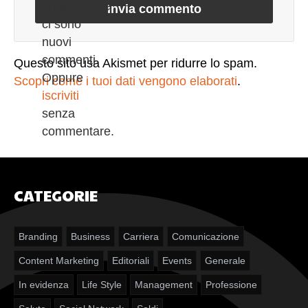
un avviso se
ci sono
nuovi
commenti.
Questo sito usa Akismet per ridurre lo spam.
Oppure
Scopri come i tuoi dati vengono elaborati
.
iscriviti
senza
commentare.
CATEGORIE
Branding
Business
Carriera
Comunicazione
Content Marketing
Editoriali
Events
Generale
In evidenza
Life Style
Management
Professione