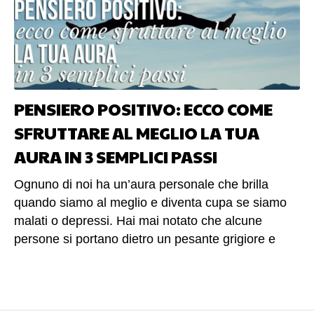
servizio. La maggior parte delle volte l’obiezione
riguardo al prezzo nasconde qualcosa di diverso.
Molto più spesso, chi cerca di contrattare il prezzo
lo fa perché ha una bassa considerazione del
valore reale di ciò che tu stai vendendo. (altro…)
PENSIERO POSITIVO: ECCO COME
SFRUTTARE AL MEGLIO LA TUA
AURA IN 3 SEMPLICI PASSI
Ognuno di noi ha un’aura personale che brilla
quando siamo al meglio e diventa cupa se siamo
malati o depressi. Hai mai notato che alcune
persone si portano dietro un pesante grigiore e
sembrano essere inseguite dalla nuvola di
Fantozzi? Non è un caso. Sei una di quelle
persone che spesso pensano “capitano tutte a
me”? Ecco come eliminare la negatività dalla tua