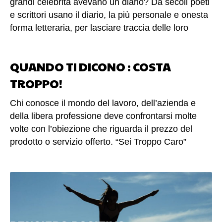
grandi celebrità avevano un diario? Da secoli poeti
e scrittori usano il diario, la più personale e onesta
forma letteraria, per lasciare traccia delle loro
esperienze, liberarsi dal peso degli affanni e delle
sofferenze, o semplicemente per descrivere ai
QUANDO TI DICONO : COSTA
posteri l’epoca alla quale appartengono.
Famosi scienziati appuntavano spunti e riflessioni
TROPPO!
sui loro taccuini, dai manoscritti di Albert Einstein ai
Chi conosce il mondo del lavoro, dell’azienda e
diari di John Newton, ma anche il noto compositore
della libera professione deve confrontarsi molte
Ludwig van Beethoven e perfino la diva eccentrica
volte con l’obiezione che riguarda il prezzo del
Marylin Monroe avevano un agenda privata.
prodotto o servizio offerto. “Sei Troppo Caro”
Perché scrivere un diario può rivelarsi
oppure “Costa troppo” Quante volte ti sei sentito
un’importante abitudine? (altro…)
dire “sei troppo caro” o che la concorrenza ha delle
offerte migliori delle tue? Bene, voglio dirti che è
una situazione sicuramente spiacevole! Ridurre il
prezzo molto spesso vuol dire ridurre i profitti, la
marginalità o la qualità del proprio prodotto o