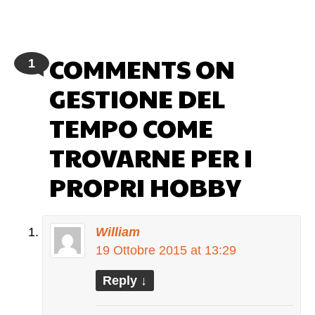
vita in pochi e semplici passi, cambiando la tua
aura con il pensiero positivo. (altro…)
COMMENTS ON
1
GESTIONE DEL
TEMPO COME
TROVARNE PER I
PROPRI HOBBY
William
19 Ottobre 2015 at 13:29
Reply
↓