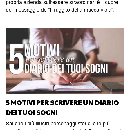
propria azienda sull’essere straordinari è il cuore
del messaggio de “Il ruggito della mucca viola“.
Perché una mucca, e perchè proprio viola? Voglio
lasciare che sia tu a scoprire, eventualmente,
l’esatta ragione di questa metafora; di certo, però,
posso anticiparti alcuni contenuti di questo volume
opera di Seth Godin e del Gruppo dei 33. (altro…)
5 MOTIVI PER SCRIVERE UN DIARIO
DEI TUOI SOGNI
Sai che i più illustri personaggi storici e le più