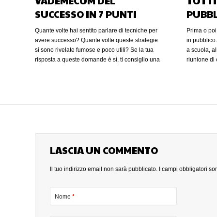
VADEMECUM DEL
TUTTI
SUCCESSO IN 7 PUNTI
PUBBL
Quante volte hai sentito parlare di tecniche per
Prima o poi 
avere successo? Quante volte queste strategie
in pubblico
si sono rivelate fumose e poco utili? Se la tua
a scuola, al
risposta a queste domande è sì, ti consiglio una
riunione di
lettura interessante e concreta: “Quello che
gruppo di fa
conta” di Hal Urban. Hal Urban è un docente
di parlare 
universitario che ha accolto lo studio della
elemento mo
storia, della filosofia, e della psicologia come gli
successo in 
strumenti fondamentali per giungere al
nostra vita
successo partendo dalle “ verità antiche”.
gratuito pe
Quello che conta“ è un manuale quasi
Conquista i
interamente ispirato alla figura di Benjamin
mosse” Molt
Franklin personaggio amatissimo e sempre alla
LASCIA UN COMMENTO
confondere
ricerca del miglioramento di se stesso. (altro…)
Anche in am
consideran
Il tuo indirizzo email non sarà pubblicato.
I campi obbligatori s
strumento 
stessa dell
chiedere a
Nome
*
incontri per 
supermercat