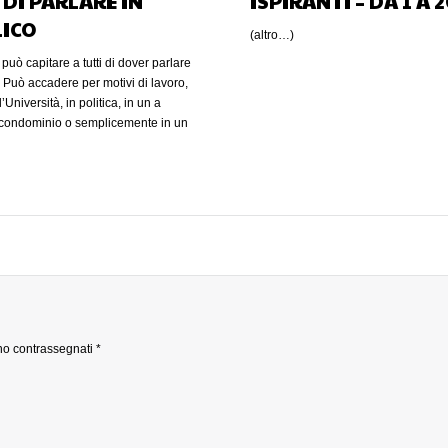
 DI PARLARE IN
ISPIRANTI – DA 1 A 
ICO
(altro…)
può capitare a tutti di dover parlare
. Può accadere per motivi di lavoro,
l’Università, in politica, in un a
 condominio o semplicemente in un
miliari durante una festa. Oggi l’arte
in pubblico bene costituisce un
lto importante per ottenere il
tutti i campi e ad ogni livello della
. Come ho scritto anche nel mio corso
r email “Public Speaking –
l tuo pubblico in 7 semplici
i commettono l’errore di
 comunicazione con informazione.
bienti universitari molti
o i mass media (che sono solo uno
ono contrassegnati
*
della comunicazione) come essenza
a comunicazione. Se provi a
d una persona qualunque che
la strada o alla fila del
o chi è un buon comunicatore, ti