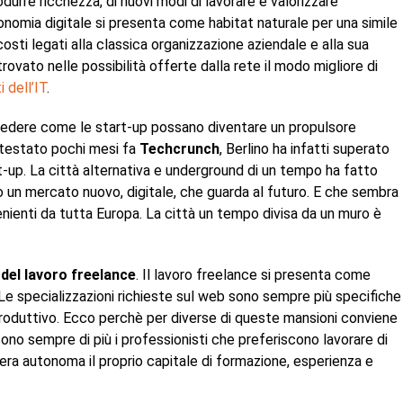
durre ricchezza, di nuovi modi di lavorare e valorizzare
’economia digitale si presenta come habitat naturale per una simile
osti legati alla classica organizzazione aziendale e alla sua
ovato nelle possibilità offerte dalla rete il modo migliore di
i dell’IT
.
vedere come le start-up possano diventare un propulsore
testato pochi mesi fa
Techcrunch
, Berlino ha infatti superato
t-up. La città alternativa e underground di un tempo ha fatto
o un mercato nuovo, digitale, che guarda al futuro. E che sembra
ovenienti da tutta Europa. La città un tempo divisa da un muro è
 del lavoro freelance
. Il lavoro freelance si presenta come
Le specializzazioni richieste sul web sono sempre più specifiche
produttivo. Ecco perchè per diverse di queste mansioni conviene
ono sempre di più i professionisti che preferiscono lavorare di
iera autonoma il proprio capitale di formazione, esperienza e