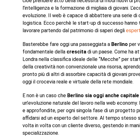
cioè prendere atto della necessità di modi nuovi di pro
l’intelligenza e la formazione di migliaia di giovani. L
evoluzione. Il web è capace di abbattere una serie di c
logistica. Ecco perchè le start-up di successo hanno tr
lavorare partendo dal patrimonio di saperi degli
espert
Basterebbe fare oggi una passeggiata a
Berlino
per 
fondamentale della
crescita
di un paese. Come ha at
Londra nella classifica ideale delle “Mecche” per star
della creatività non convenzionale una risorsa, aprend
pronto più di altri di assorbire capacità di giovani pr
oggi il crocevia reale e virtuale della rete mondiale.
E non è un caso che
Berlino sia oggi anche capitale
un’evoluzione naturale del lavoro nella web economy. 
e approfondite, per ogni singola fase di un progetto 
affidarsi ad un esperto del settore. Al tempo stesso s
volta in volta con un cliente diverso, gestendo in man
specializzazione.