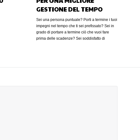
20
PER UNA MIGLIORE
GESTIONE DEL TEMPO
Sei una persona puntuale? Porti a termine i tuoi
impegni nel tempo che ti sei prefissato? Sei in
grado di portare a termine ciò che vuoi fare
prima delle scadenze? Sei soddisfatto di
quanto tempo dedichi alla tua famiglia, ai tuoi
amici e al tuo benessere personale, o ti senti
schiacciato dagli impegni di lavoro? Sei
soddisfatto di come riesci a organizzare le tue
giornate? Sei un buon manager del tuo tempo?
Se la tua risposta ad almeno una di queste
domande è “no”, significa che, probabilmente
non sei molto soddisfatto di come gestisci il tuo
tempo e le tue giornate! Gestione del Tempo e
stress Gli psicologi sostengono che in realtà la
causa dello stress non sia tanto riscontrabile
nella quantità di cose una persona ha da fare
ma, piuttosto nel fatto di non riuscire a portare a
termine tutti i compiti che ci si era prefissati. Il
tempo è la risorsa più democratica che esista. Il
tempo è l’unica risorsa che ci rende tutti uguali.