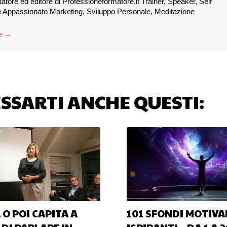
re ed editore di Professioneformatore.it Trainer, Speaker, Self
 Appassionato Marketing, Sviluppo Personale, Meditazione
se
→
SSARTI ANCHE QUESTI:
 O POI CAPITA A
101 SFONDI MOTIVA