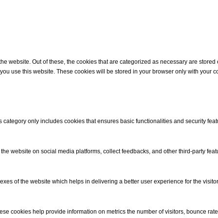
erciali, dei vari settori produttivi
 territorio, le quali cercano nuove
e da inserire nella loro attività.
me, una volta avviato e concluso uno
ercorso formativo saranno inserite
 produttivo già prescelto. Per chi
 website. Out of these, the cookies that are categorized as necessary are stored on
essato ad approfondire l’argomento
ou use this website. These cookies will be stored in your browser only with your co
 al progetto
=========================
Fiorella Rizzo
=========================
listico Trainer, esperto in processi
s category only includes cookies that ensures basic functionalities and security fea
mento e di crescita personale.
f the website on social media platforms, collect feedbacks, and other third-party feat
 of the website which helps in delivering a better user experience for the visitor
se cookies help provide information on metrics the number of visitors, bounce rate, t