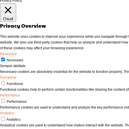
Privacy Policy
la “Max Formisano Training – scuola per
aziende comm
formatori eccellenti”. Lo chiamano anche “il
presenti sul
formatore dei formatori” perché dalle aule dei
risorse uman
Chiudi
suoi Master per diventare formatori sono venuti
Queste ulti
Privacy Overview
fuori molti dei nomi oggi conosciuti nel mondo
specifico p
della formazione sulla crescita personale. Ha
nel sistema
This website uses cookies to improve your experience while you navigate through the
pubblicato recentemente il suo primo libro “Se
fosse inter
website. We also use third-party cookies that help us analyze and understand how y
solo potessi – 9 domande che cambieranno la
ecco il link
of these cookies may affect your browsing experience.
tua vita”, edito da Franco Angeli, con prefazione
========
Necessary
del “guru” del management americano,
Articolo di 
Necessary
Stephen M.R. Covey. Il libro, a soli 7 giorni dalla
========
Sempre abilitato
sua uscita, ha conquistato la cima delle
Counsellor o
Necessary cookies are absolutely essential for the website to function properly. Thi
classifiche di settore, restandoci per mesi. Io ci
di apprendi
Functional
sarò ! vieni anche tu e contribuirai alla tua
Functional
formazione e a sostenere un grande progetto
Functional cookies help to perform certain functionalities like sharing the content o
Per informazioni
Performance
https://sesolopotessiregalareunsorriso.it/
Performance
Performance cookies are used to understand and analyze the key performance indexes
Analytics
Analytics
Analytical cookies are used to understand how visitors interact with the website. The