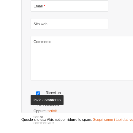
preparato un programma ricchissimo di
orientate e
Email
*
contenuti per la giornata, insieme
anni come 
conosceremo: LE 3 ABILITÀ FONDAMENTALI
utilizzando
PER OTTENERE RISULTATI PERSONALI
per la meta
Sito web
PROFESSIONALI ED ECONOMICI IL
SI. Oggi, g
POTENZIAMENTO PERSONALE IL QUI ED
persone che
ORA IMPARARE – REALMENTE – DALLE
aziende pro
Commento
ESPERIENZE ALLA SCOPERTA DI PASSIONI E
Risultato: 
TALENTI LE LEVE DELLA MOTIVAZIONE
lavoro. Da 
ESSERE CDV: “CAMBIATORI” DELLA
progetto ch
PROPRIA VITA COERENZA DENTRO-FUORI
aziende comm
NEL FOSSATO: SISTEMA DI PROPULSIONE
stanche di 
VERSO GLI OBIETTIVI MAI PORTATI A
nella selez
TERMINE Con la tua partecipazione oltre a
collaborator
nutrire la tua mente, AIUTERAI A NUTRIRE UN
creare in l
BAMBINO e più precisamente contribuirai
di mantene
Ricevi un
all’acquisto di 4 pasti proteici per bambini
AltaMotivAz
avviso se ci sono
denutriti che invieremo attraverso
demotivati,
nuovi commenti.
Americares.org. Con il tuo sostegno ci aiuterai a
poco… ma s
Oppure
iscriviti
raggiungere l’ambizioso obiettivo di raccogliere
cosa che ho
senza
Questo sito usa Akismet per ridurre lo spam.
Scopri come i tuoi dati 
pasti per nutrire 1000 bambini e regalare 1000
counsellor è
commentare.
sorrisi! Come Partecipare Il corso si svolgerà
ricorrenti, 