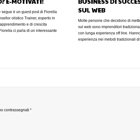
? E-MOTÌVATI!
BUSINESS DI SUCCE
SUL WEB
segue è un guest post di Fiorella
ellor olistico Trainer, esperto in
Molte persone che decidono di metter
 apprendimento e di crescita
sul web sono imprenditori tradiziona
iorella ci parla di un interessante
con lunga esperienza off line. Hann
 formazione delle risorse
esperienza nei metodi tradizionali di
che sta potando avanti in Sicilia. Il
conduzione di un business ma gli m
esto progetto è l’impiego del
capacità di agire su questo altro cana
nella formazione e vendita. Buona
web, da un po’ di tempo ormai, è la
hi non è capitato di soffrire qualche
frontiera, quella che ancora può ge
ncanza di motivazione? In questo
profitti anche in questo momento di cr
amo bene come ci si senta e come
è un mondo a parte per molti versi. E
toso procedere nella vita lavorativa,
di conquista nuova, nella quale val
ffettiva. Sappiamo che per cambiare
diverse. Come in un qualsiasi territo
one occorre fare una sola semplice
pianificare la tua presenza, allargart
EGLIERE DI FARLO. L’inizio di un
prosperità. C’è chi comincia in mani
o, dunque, di qualunque
sui Social Network, oppure chi pubb
ono contrassegnati
*
o, non può che avvenire da una
annunci e cose di questi tipo. In qu
onale sostenuta da una solida
è difficile che la propria presenza, la
e; quando questa viene meno
costruzione del proprio brand on line
icoltoso dirigere la propria vita al
trasformi in un beneficio di lungo pe
 le nostre risorse possono essere
internet marketing è come svolgere