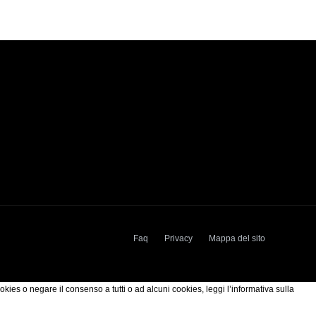
Faq
Privacy
Mappa del sito
okies o negare il consenso a tutti o ad alcuni cookies, leggi l’informativa sulla