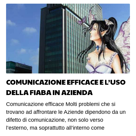
nell’espressione scritta? Il grande problema con il
quale si confronta chi si approccia alla scrittura è
l’incapacità di scrivere testi brevi ed efficaci.
(altro…)
COMUNICAZIONE EFFICACE E L’USO
DELLA FIABA IN AZIENDA
Comunicazione efficace Molti problemi che si
trovano ad affrontare le Aziende dipendono da un
difetto di comunicazione, non solo verso
l’esterno, ma soprattutto all’interno come
mancanza di fluidità ed efficienza dei rapporti tra