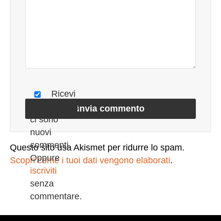
20% degli utenti di LinkedIn® sono dirigenti di
aziende medie e grandi dimensioni e
multinazionali. Più del 60% sono persone che
hanno un’influenza diretta sulle decisioni chiave
dell’azienda in merito ad acquisti di prodotti o
servizi. E questa è una delle cose più interessanti
di LinkedIn® a dispetto di quanto network possa
Ricevi
far crescere il proprio business le sue reali
un avviso se
potenzialità rimangono ancora del tutto
ci sono
sconosciute alla gran parte dei suoi utenti. La
nuovi
maggior parte degli italiani si iscrive su LinkedIn®
commenti.
Questo sito usa Akismet per ridurre lo spam.
ignorando completamente le potenzialità dello
Oppure
Scopri come i tuoi dati vengono elaborati
.
strumento. Il boom di iscritti degli ultimi due anni
iscriviti
Italia è dovuto per lo più agli effetti della crisi e tutti
senza
quelli che vi si iscrivono lo fanno come se si
commentare.
stessero registrando sull’ennesimo sito di ricerca
del lavoro, o nella speranza di inviare un po’ di