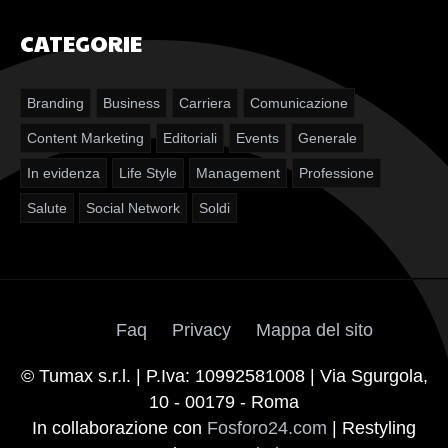
email di spam pubblicitario a indirizzi acquisiti a
CATEGORIE
basso costo senza considerare il fatto che questo
social e ben altro! LinkedIn® è oggi lo strumento
più potente in assoluto che abbiamo per creare reti
Branding
Business
Carriera
Comunicazione
professionali e sviluppare le nostre attività a basso
Content Marketing
Editoriali
Events
Generale
costo. Sul mio nuovo blog parlo proprio di questo…
Come usare Linkedin Per trovare clienti e fare
In evidenza
Life Style
Management
Professione
promozione di se stessi! Vuoi trovare clienti per la
Salute
Social Network
Soldi
tua attività? Vuoi trovare opportunità di lavoro per
te ? clicca qui e scarica la guida gratuita presente
sul sito https://www.linkedin-marketing.it/blog/
Faq
Privacy
Mappa del sito
© Tumax s.r.l. | P.Iva: 10992581008 | Via Sgurgola,
10 - 00179 - Roma
In collaborazione con
Fosforo24.com
| Restyling