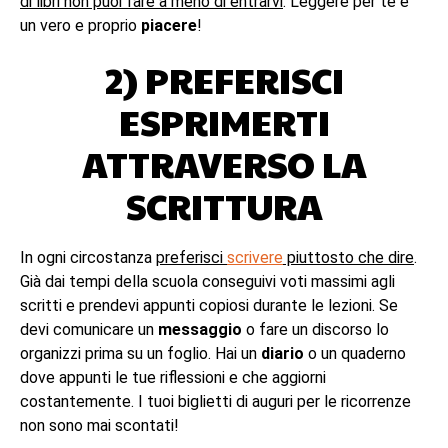
di libri non puoi fare a meno di entrarvi
. Leggere per te è
un vero e proprio
piacere
!
2) PREFERISCI
ESPRIMERTI
ATTRAVERSO LA
SCRITTURA
In ogni circostanza
preferisci
scrivere
piuttosto che dire
.
Già dai tempi della scuola conseguivi voti massimi agli
scritti e prendevi appunti copiosi durante le lezioni. Se
devi comunicare un
messaggio
o fare un discorso lo
organizzi prima su un foglio. Hai un
diario
o un quaderno
dove appunti le tue riflessioni e che aggiorni
costantemente. I tuoi biglietti di auguri per le ricorrenze
non sono mai scontati!