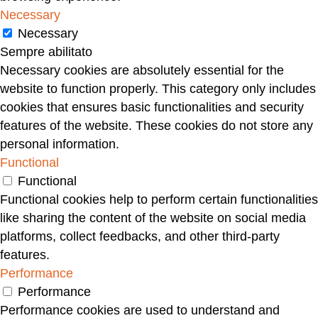
diversamente da quanto accedeva solo 10 anni fa,
Necessary
il tuo mercato oggi è rappresentato dal mondo
Necessary
intero, o quasi! Le nuove tecnologie rendono il
Sempre abilitato
mondo un posto molto più piccolo e piatto dove le
Necessary cookies are absolutely essential for the
distanze non sono più un problema . Tra 50 anni i
website to function properly. This category only includes
tuoi figli e i tuoi nipoti guarderanno a questi anni
cookies that ensures basic functionalities and security
che saranno diventati la nostra storia, con invidia,
features of the website. These cookies do not store any
e probabilmente ti diranno: “nonno magari oggi
personal information.
fosse come ai tempi tuoi, ti farei vedere io di cosa
Functional
sarei capace! “. Ma attenzione. Anche la
Functional
competizione in questo nuovo campo non si limita
Functional cookies help to perform certain functionalities
al nostro piccolo mondo, al nostro quartiere, al
like sharing the content of the website on social media
nostro paese o regione. In ogni posto del mondo,
platforms, collect feedbacks, and other third-party
in ogni università, in ogni azienda, in ogni casa o
features.
cantina ubicata in un qualunque posto del mondo
Performance
c’è un potenziale concorrente. Basta un
Performance
adolescente con un computer portatile per trovare
Performance cookies are used to understand and
qualcuno che potrebbe voler entrare nella nostra