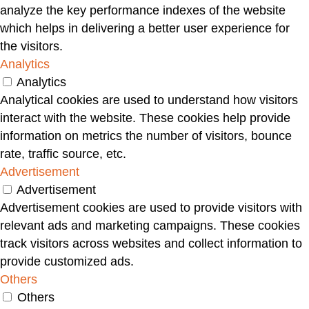
analyze the key performance indexes of the website
stessa nicchia di mercato. Come sperimentiamo
which helps in delivering a better user experience for
tutti i giorni in questa dualità di impareggiabile
the visitors.
opportunità e di competizione globale, il divario tra
Analytics
chi ha e chi non ha continuerà ad allargarsi.
Analytics
Questo divario però questa volta non sarà causato
Analytical cookies are used to understand how visitors
dalle disparità in materia di istruzione, luogo di
interact with the website. These cookies help provide
nascita, diritti, ceto sociale, classe di reddito della
information on metrics the number of visitors, bounce
famiglia di appartenenza. Sarà un divario causato
rate, traffic source, etc.
dalla carenza di competenze. Oggi vince chi ha le
Advertisement
informazioni giuste ! Rimanere competitivo in
Advertisement
questo 21° secolo è direttamente collegato alla tua
Advertisement cookies are used to provide visitors with
capacità di adattarti, crescere e migliorare
relevant ads and marketing campaigns. These cookies
continuamente le tue abilità. Ora più che mai,
track visitors across websites and collect information to
investire su te stesso, investire in competenze e in
provide customized ads.
promozione personale è un impegno impellente(da
Others
fare subito) e incessante (da fare sempre) e sarà la
Others
tua più grande risorsa. Questi sono i tempi delle