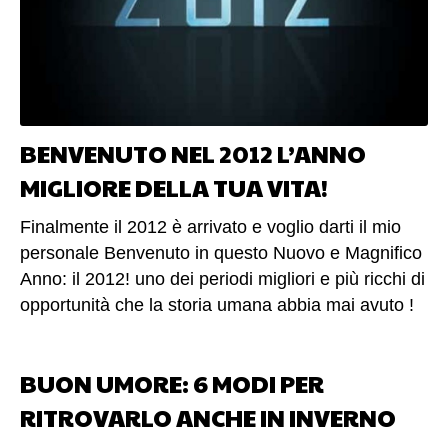
BENVENUTO NEL 2012 L’ANNO
MIGLIORE DELLA TUA VITA!
Finalmente il 2012 è arrivato e voglio darti il mio
personale Benvenuto in questo Nuovo e Magnifico
Anno: il 2012! uno dei periodi migliori e più ricchi di
opportunità che la storia umana abbia mai avuto !
Forse ti starai dicendo : “Luciano ma Ti sei bevuto
il cervello a furia di leggere di Marketing e di PNL?”
BUON UMORE: 6 MODI PER
Si proprio così ! In queste vacanze di Natale si può
dire che da questo punto di vista mi sono proprio
RITROVARLO ANCHE IN INVERNO
bevuto tanto cervello anzi, mi sono ubriacato a