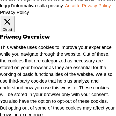
I social network e i blog rendono possibile la
leggi l’informativa sulla privacy.
Accetto
Privacy Policy
costruzione di brand personali fortissimi. Oggi è
Privacy Policy
molto più facile di un tempo presentarsi al mondo
come un esperto in qualunque settore e diventare
un punto di riferimento per una intera nicchia di
Chiudi
Privacy Overview
mercato. Basta avere le competenze ed essere
appassionati divulgatori di conoscenza. Se hai un
This website uses cookies to improve your experience
blog o applichi una corretta strategia sui social
while you navigate through the website. Out of these,
network come quelle che illustro nel mio nuovo
the cookies that are categorized as necessary are
lavoro “linkedin marketing” in meno di un anno puoi
stored on your browser as they are essential for the
diventare un vero e proprio punto di riferimento per
working of basic functionalities of the website. We also
il tuo mercato. Un tempo questo era appannaggio
use third-party cookies that help us analyze and
dei soli professori universitari, che si fregiavano di
understand how you use this website. These cookies
un titolo prestigioso e beneficiavano di una
will be stored in your browser only with your consent.
posizione di oggettivo monopolio. La tua comunità
You also have the option to opt-out of these cookies.
locale, la tua città, la tua provincia, la tua regione
But opting out of some of these cookies may affect your
non sono più il tuo unico mercato di riferimento ma,
browsing experience.