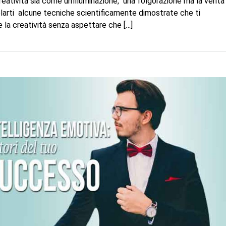
reatività sia come un’illuminazione, una folgorazione ma la verità
velarti alcune tecniche scientificamente dimostrate che ti
 la creatività senza aspettare che […]