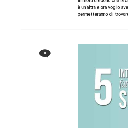
In molti credono che la c
è un’altra e ora voglio s
permetteranno di trovare
0