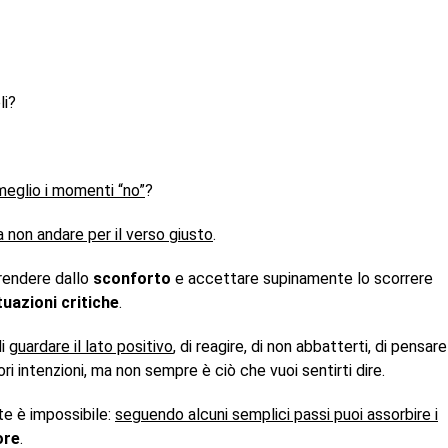
li?
meglio i momenti “no”
?
a non andare per il verso giusto
.
 prendere dallo
sconforto
e accettare supinamente lo scorrere
tuazioni critiche
.
di
guardare il lato positivo
, di reagire, di non abbatterti, di pensare
ri intenzioni, ma non sempre è ciò che vuoi sentirti dire.
e è impossibile:
seguendo alcuni semplici passi puoi assorbire i
ore
.