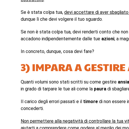
Se è stata colpa tua,
devi accettare di aver sbagliato
dunque lì che devi volgere il tuo sguardo.
Se non è stata colpa tua, devi renderti conto che no
accadono indipendentemente dalle tue
azioni
; a mag
In concreto, dunque, cosa devi fare?
3) IMPARA A GESTIRE
Quanti volumi sono stati scritti su come gestire
ansi
in grado di tarpare le tue ali come la
paura
di sbagliar
Il carico degli errori passati e il
timore
di non essere in
concederti.
Non permettere alla negatività di controllare la tua vi
aiutarti a comprendere come godere al meglio dei mom