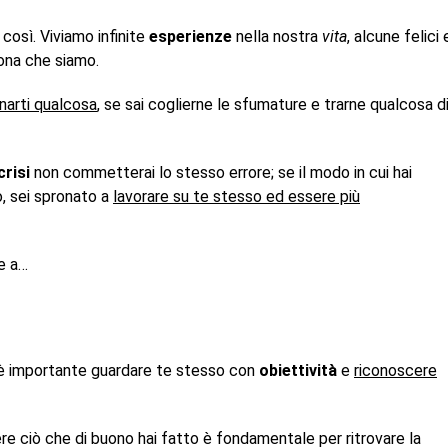
così. Viviamo infinite
esperienze
nella nostra
vita
, alcune felici 
ona che siamo.
narti qualcosa
, se sai coglierne le sfumature e trarne qualcosa d
crisi
non commetterai lo stesso errore; se il modo in cui hai
o, sei spronato a
lavorare su te stesso ed essere più
re a…
 è importante guardare te stesso con
obiettività
e
riconoscere
ere ciò che di buono hai fatto è fondamentale per ritrovare la