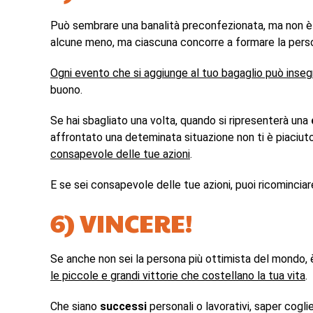
Può sembrare una banalità preconfezionata, ma non è 
alcune meno, ma ciascuna concorre a formare la pers
Ogni evento che si aggiunge al tuo bagaglio può inseg
buono.
Se hai sbagliato una volta, quando si ripresenterà una
affrontato una deteminata situazione non ti è piaciut
consapevole delle tue azioni
.
E se sei consapevole delle tue azioni, puoi ricomincia
6) VINCERE!
Se anche non sei la persona più ottimista del mondo,
le piccole e grandi vittorie che costellano la tua vita
.
Che siano
successi
personali o lavorativi, saper cogli