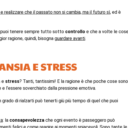
 e realizzare che
il passato non si cambia, ma il futuro sì
, ed è
n puoi tenere sempre tutto sotto
controllo
e che a volte le cos
gior ragione, quindi, bisogna
guardare avanti
.
 ANSIA E STRESS
a
e
stress
? Tanti, tantissimi! E la ragione è che poche cose sono
e e l’essere soverchiato dalla pressione emotiva.
 grado di rialzarti può tenerti giù più tempo di quel che puoi
ta
: la
consapevolezza
che ogni evento è passeggero può
enti felici e come reagire ai momenti spiacevoli. Sono tante le