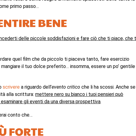
come primo passo…
 SENTIRE BENE
ncederti delle piccole soddisfazioni e fare ciò che ti piace, che t
uardare quel film che da piccolo ti piaceva tanto, fare esercizio
 mangiare il tuo dolce preferito… insomma, essere un po’ gentile
lo
scrivere
a riguardo dell’
evento critico
che li ha scossi. Anche se
tà alla scrittura:
mettere nero su bianco i tuoi pensieri può
d esaminare gli eventi da una diversa prospettiva
.
derai conto che…
IÙ FORTE