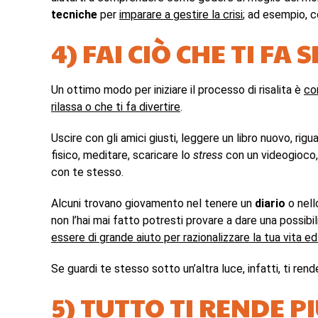
tecniche
per
imparare a gestire la crisi
; ad esempio, 
4) FAI CIÒ CHE TI FA
Un ottimo modo per iniziare il processo di risalita è
co
rilassa o che ti fa divertire
.
Uscire con gli amici giusti, leggere un libro nuovo, rig
fisico, meditare, scaricare lo
stress
con un videogioco,
con te stesso.
Alcuni trovano giovamento nel tenere un
diario
o nel
non l’hai mai fatto potresti provare a dare una possibili
essere di grande aiuto per razionalizzare la tua vita e
Se guardi te stesso sotto un’altra luce, infatti, ti ren
5) TUTTO TI RENDE P