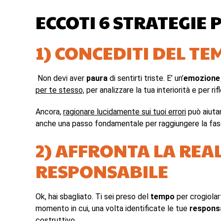
ECCOTI 6 STRATEGIE
1) CONCEDITI DEL TE
Non devi aver
paura
di sentirti triste. E’ un’
emozione
per te stesso,
per analizzare la tua interiorità e per rif
Ancora,
ragionare lucidamente sui tuoi errori
può aiutar
anche una passo fondamentale per raggiungere la fas
2) AFFRONTA LA REA
RESPONSABILE
Ok, hai sbagliato. Ti sei preso del
tempo
per crogiolar
momento in cui, una volta identificate le tue
responsa
costruttivo
.