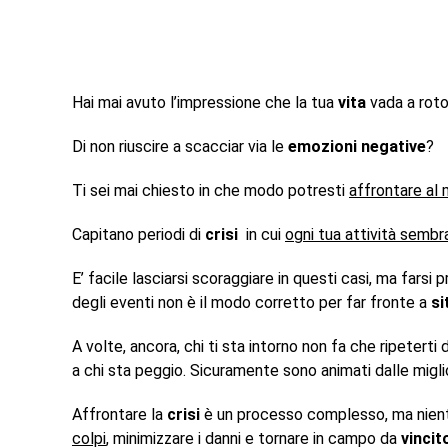
Hai mai avuto l’impressione che la tua
vita
vada a roto
Di non riuscire a scacciar via le
emozioni negative
?
Ti sei mai chiesto in che modo potresti
affrontare al 
Capitano periodi di
crisi
in cui
ogni tua attività sembr
E’ facile lasciarsi scoraggiare in questi casi, ma farsi
degli eventi non è il modo corretto per far fronte a
si
A volte, ancora, chi ti sta intorno non fa che ripeterti 
a chi sta peggio. Sicuramente sono animati dalle miglio
Affrontare la
crisi
è un processo complesso, ma nient
colpi
, minimizzare i danni e tornare in campo da
vincit